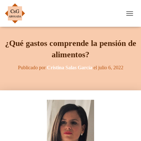
C
A
M
B
¿Qué gastos comprende la pensión de
I
A
alimentos?
R
M
O
Publicado por
Cristina Salas García
el
julio 6, 2022
D
O
D
E
N
A
V
E
G
A
C
I