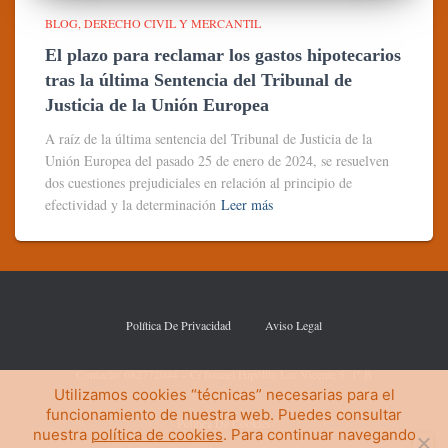
BLOG
DERECHO CIVIL Y MERCANTIL
El plazo para reclamar los gastos hipotecarios
tras la última Sentencia del Tribunal de
Justicia de la Unión Europea
A raíz de la última sentencia del Tribunal de Justicia de la
Unión Europea del pasado 25 de enero de 2024, se resuelven
dos cuestiones prejudiciales en relación al principio de
efectividad y la determinación
Leer más
Política De Privacidad
Aviso Legal
Contacto: 682772044 – C/ Ismael Hipólito Lor Vicente 5, 1º B
Utilizamos cookies “técnicas” necesarias para el
funcionamiento de nuestra web. Puedes consultar
Política De Cookies
nuestra
política de cookies
. Para continuar navegando