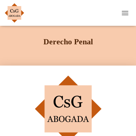
C
A
M
B
Derecho Penal
I
A
R
M
O
D
O
D
E
N
A
V
E
G
A
C
I