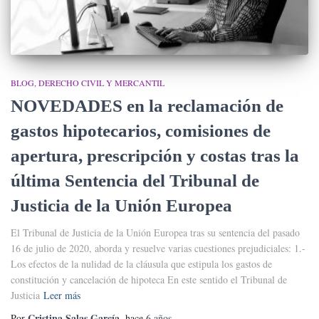
BLOG
DERECHO CIVIL Y MERCANTIL
NOVEDADES en la reclamación de
gastos hipotecarios, comisiones de
apertura, prescripción y costas tras la
última Sentencia del Tribunal de
Justicia de la Unión Europea
El Tribunal de Justicia de la Unión Europea tras su sentencia del pasado
16 de julio de 2020, aborda y resuelve varias cuestiones prejudiciales: 1.-
Los efectos de la nulidad de la cláusula que estipula los gastos de
constitución y cancelación de hipoteca En este sentido el Tribunal de
Justicia
Leer más
Cristina Salas García
Por
, hace
6 años